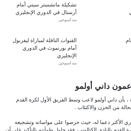
تشكيلة مانشستر سيتي أمام
أرسنال في الدوري الإنجليزي
منذ أسبوعين
ام
القنوات الناقلة لمباراة ليفربول
أمام بورنموث في الدوري
الإنجليزي
منذ أسبوعين
دعمون داني أولمو
، بأن داني أولمو لاعب وسط الفريق الأول لكرة القدم
حالة من الحزن والاكتئاب .
دري الأكثر دعما له، حيث حرصوا على مواساته وتشجيعه
ة القدم بالنادي الكتالوني، فقد حاول طمأنته بالتأكيد على أن