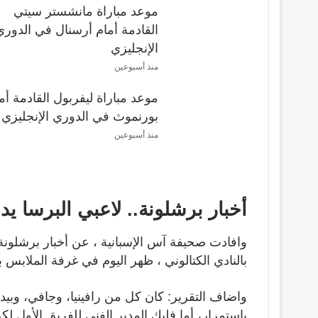
موعد مباراة مانشستر سيتي
القادمة أمام أرسنال في الدوري
الإنجليزي
منذ أسبوعين
موعد مباراة ليفربول القادمة أم
بورنموث في الدوري الإنجليزي
منذ أسبوعين
أخبار برشلونة.. لاعبي البرسا ي
وافادت صحيفة آس الإسبانية ، عن أخبار برشلونة 
بالنادي الكتالوني ، ظهر اليوم في غرفة الملابس ب
واضاف التقرير: كان كل من رافينيا، وجافي، وبي
باستمرار، أما فليك المدير الفني للفريق الأول لكر