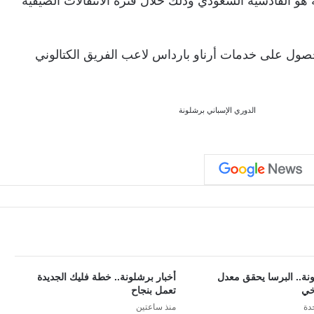
هو القادسية السعودي وذلك خلال فترة الانتقالات الصيفية
حصول على خدمات أرناو بارداس لاعب الفريق الكتالوني
الدوري الإسباني
برشلونة
ونة.. البرسا يحقق معدل
أخبار برشلونة.. خطة فليك الجديدة
خي
تعمل بنجاح
دة
منذ ساعتين