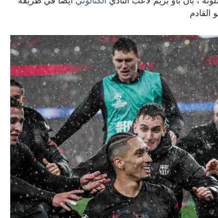
ونة ، بأن باو بريم لاعب النادي
الكتالوني
أيضا في طريقه
 القادم