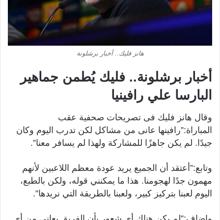
هانز فليك.. أخبار برشلونة
أخبار برشلونة.. فليك يُطمن جماهير
البارسا علي رافينيا
وقال هانز فليك فى تصريحات صحفية عقب
المباراة:”رافينها عانى من مشاكل لكن تدرب اليوم وكان
جيدًا. لم يكن جاهزًا للمشاركة ولهذا لم يسافر معنا”.
وتابع:”أعتقد أن الجميع يريد عودة معظم اللاعبين لأنهم
مهمون جدًا لهجومنا. هذا ما يمكنني قوله، ولكن بالطبع،
اليوم لعبنا بتركيز كبير، ولعبنا بالطريقة التي نريدها”.
واضاف:”لم يكن هناك أي شعور بأن الفريق يعاني من أي